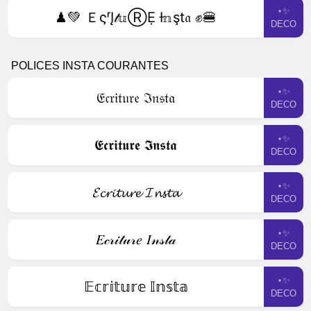
⋆✨
♟💚 ＥςʳĮ𝓉𝕦ⓇẸ Ɨ𝕟şt𝔞 ✊🍔
DECO
POLICES INSTA COURANTES
⋆✨
𝔈𝔠𝔯𝔦𝔱𝔲𝔯𝔢 ℑ𝔫𝔰𝔱𝔞
DECO
⋆✨
𝕰𝖈𝖗𝖎𝖙𝖚𝖗𝖊 𝕴𝖓𝖘𝖙𝖆
DECO
⋆✨
𝓔𝓬𝓻𝓲𝓽𝓾𝓻𝓮 𝓘𝓷𝓼𝓽𝓪
DECO
⋆✨
𝐸𝒸𝓇𝒾𝓉𝓊𝓇𝑒 𝐼𝓃𝓈𝓉𝒶
DECO
⋆✨
𝔼𝕔𝕣𝕚𝕥𝕦𝕣𝕖 𝕀𝕟𝕤𝕥𝕒
DECO