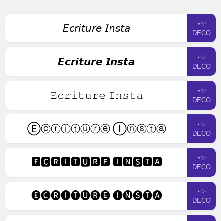
⋆✨
𝘌𝘤𝘳𝘪𝘵𝘶𝘳𝘦 𝘐𝘯𝘴𝘵𝘢
DECO
⋆✨
𝙀𝙘𝙧𝙞𝙩𝙪𝙧𝙚 𝙄𝙣𝙨𝙩𝙖
DECO
⋆✨
𝙴𝚌𝚛𝚒𝚝𝚞𝚛𝚎 𝙸𝚗𝚜𝚝𝚊
DECO
⋆✨
Ⓔⓒⓡⓘⓣⓤⓡⓔ Ⓘⓝⓢⓣⓐ
DECO
⋆✨
🅴🅲🆁🅸🆃🆄🆁🅴 🅸🅽🆂🆃🅰
DECO
⋆✨
🅔🅒🅡🅘🅣🅤🅡🅔 🅘🅝🅢🅣🅐
DECO