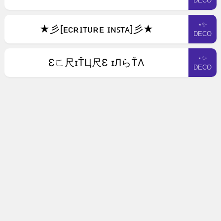
DECO
⋆✨
★彡[ᴇᴄʀɪᴛᴜʀᴇ ɪɴꜱᴛᴀ]彡★
DECO
⋆✨
Ɛㄈ尺ɪŤЦ尺Ɛ ɪЛらŤΛ
DECO