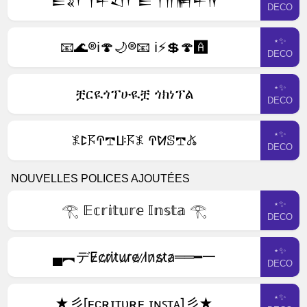
𒀼𒐏𒇲𒐕𒈦𒑚𒇲𒀼 𒐕𒐖𒂍𒈦𒀀
DECO
⋆✨
📧🌊®️ℹ️🍄🌙®️📧 ℹ️⚡️💲🍄🅰️
DECO
⋆✨
ቿርዪጎፕሁዪቿ ጎክነፕል
DECO
⋆✨
𖤟ꛕ𖦪ꛈ𖢧ꚶ𖦪𖤟 ꛈꛘꕷ𖢧𖤬
DECO
NOUVELLES POLICES AJOUTÉES
⋆✨
𓂀 𝔼𝕔𝕣𝕚𝕥𝕦𝕣𝕖 𝕀𝕟𝕤𝕥𝕒 𓂀
DECO
⋆✨
▄︻デE̷c̷r̷i̷t̷u̷r̷e̷ ̷I̷n̷s̷t̷a̷══━一
DECO
⋆✨
★彡[ᴇᴄʀɪᴛᴜʀᴇ ɪɴꜱᴛᴀ]彡★