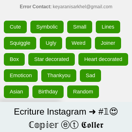
Error Contact:
keyaranisarkhel@gmail.com
Cute
Symbolic
Small
Lines
Squiggle
Ugly
Weird
Joiner
Box
Star decorated
Heart decorated
Emoticon
Thankyou
Sad
Asian
Birthday
Random
Ecriture Instagram ➜ #𝟙😍
ℂ𝕠𝕡𝕚𝕖𝕣 ⓔⓣ 𝕮𝖔𝖑𝖑𝖊𝖗