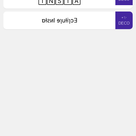
🄸🄽🅂🅃🄰
⋆✨
ɒƚꙅᴎI ɘɿuƚiɿɔƎ
DECO