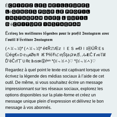
É🅲🆁🅸🆅🅴🆉 🅻🅴🆂 🅼🅴🅸🅻🅻🅴🆄🆁🅴🆂
🅻é🅶🅴🅽🅳🅴🆂 🅿🅾🆄🆁 🅻🅴 🅿🆁🅾🅵🅸🅻
🅸🅽🆂🆃🅰🅶🆁🅰🅼 🅰🆅🅴🅲 🅻’🅾🆄🆃🅸🅻
🅳’é🅲🆁🅸🆃🆄🆁🅴 🅸🅽🆂🆃🅰🅶🆁🅰🅼
É𝖈𝖗𝖎𝖛𝖊𝖟 𝖑𝖊𝖘 𝖒𝖊𝖎𝖑𝖑𝖊𝖚𝖗𝖊𝖘 𝖑é𝖌𝖊𝖓𝖉𝖊𝖘 𝖕𝖔𝖚𝖗 𝖑𝖊 𝖕𝖗𝖔𝖋𝖎𝖑 𝕴𝖓𝖘𝖙𝖆𝖌𝖗𝖆𝖒 𝖆𝖛𝖊𝖈
𝖑’𝖔𝖚𝖙𝖎𝖑 𝖉’é𝖈𝖗𝖎𝖙𝖚𝖗𝖊 𝕴𝖓𝖘𝖙𝖆𝖌𝖗𝖆𝖒
(ㅅꈍ﹃ꈍ)* (ㅅꈍ﹃ꈍ)* é¢Ř𝓘𝓥ᗴ𝕫 ｌＥＳ ๓€Ɨｌ𝓵ⓔǗŘＥѕ
Ⓛé𝕘€𝔫Ｄ𝕖𝓼 𝓅ØยＲ 𝓵€ ƤŕόŦι𝓛 ιηŜţ𝕒𝓖гค爪 𝓐𝓋𝐄Č 𝐥’𝓸υ𝕋𝐢ℓ
Ď’éČ𝔯Ɨ丅Ｕᖇє 𝐈𝔫ѕ𝓽คⓖŕᵃᵐ *(ꈍ﹃ꈍㅅ)♡ *(ꈍ﹃ꈍㅅ)♡
Regardez à quel point le texte est captivant lorsque vous
écrivez la légende des médias sociaux à l’aide de cet
outil. De même, si vous souhaitez écrire un message
impressionnant sur les réseaux sociaux, explorez les
options disponibles sur la plate-forme et créez un
message unique plein d’expression et délivrez le bon
message à vos abonnés.