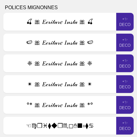
POLICES MIGNONNES
⋆✨
🍒 🎀 𝐸𝒸𝓇𝒾𝓉𝓊𝓇𝑒 𝐼𝓃𝓈𝓉𝒶 🎀 🍒
DECO
⋆✨
🍉 🎀 𝐸𝒸𝓇𝒾𝓉𝓊𝓇𝑒 𝐼𝓃𝓈𝓉𝒶 🎀 🍉
DECO
⋆✨
❈ 🎀 𝐸𝒸𝓇𝒾𝓉𝓊𝓇𝑒 𝐼𝓃𝓈𝓉𝒶 🎀 ❈
DECO
⋆✨
✴ 🎀 𝐸𝒸𝓇𝒾𝓉𝓊𝓇𝑒 𝐼𝓃𝓈𝓉𝒶 🎀 ✴
DECO
⋆✨
°* 🎀 𝐸𝒸𝓇𝒾𝓉𝓊𝓇𝑒 𝐼𝓃𝓈𝓉𝒶 🎀 *°
DECO
⋆✨
☜︎♍︎❒︎♓︎⧫︎◆︎❒︎♏︎◻︎✋︎■︎⬧︎⧫︎♋︎
DECO