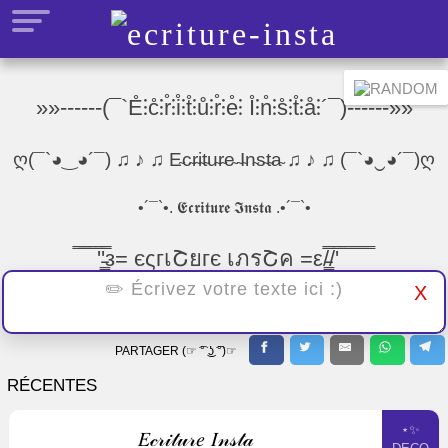
»»------(¯`E̊⫶c̊⫶r̊⫶i̊⫶t̊⫶ů⫶r̊⫶e̊⫶ I̊⫶n̊⫶s̊⫶t̊⫶å⫶´¯)------»»
ღ(¯`◕‿◕´¯) ♫ ♪ ♫ E̴c̴r̴i̴t̴u̴r̴e̴ ̴I̴n̴s̴t̴a̴ ♫ ♪ ♫ (¯`◕‿◕´¯)ღ
•´¯`•. 𝕰𝖈𝖗𝖎𝖙𝖚𝖗𝖊 𝕴𝖓𝖘𝖙𝖆 .•´¯`•
̿̿ ̿̿ ̿̿ ̿'̿'̵͇̿̿з= єςгเՇยгє เภรՇค =ε/̵͇̿̿/'̿̿ ̿ ̿ ̿ ̿ ̿
X
░▒▓█►─═ E̷c̷r̷i̷t̷u̷r̷e̷ ̷I̷n̷s̷t̷a̷ ═─◄█▓▒░
PARTAGER (☞ ͡° ͜ʖ ͡°)☞
RÉCENTES
⋆✨
𝐸𝒸𝓇𝒾𝓉𝓊𝓇𝑒 𝐼𝓃𝓈𝓉𝒶