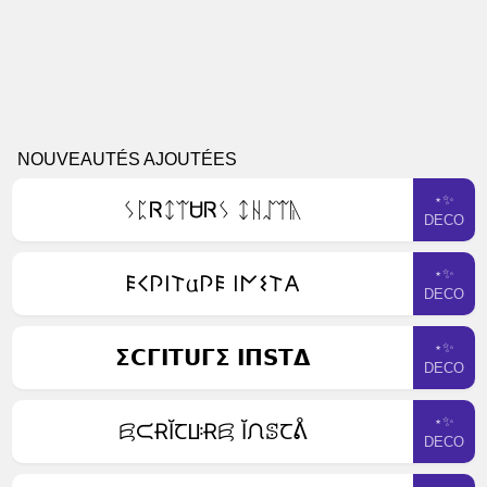
NOUVEAUTÉS AJOUTÉES
⋆✨
ᛊᛈᏒᛨᛠᏌᏒᛊ ᛨᚺᛢᛠᚣ
DECO
⋆✨
𐌄𐌂𐌐𐌉𐌕𐌵𐌐𐌄 𐌉𐌍𐌔𐌕𐌀
DECO
⋆✨
𝝨𝗖𝝘𝝞𝝩𝗨𝝘𝝨 𝝞𝝥𝗦𝝩𝝙
DECO
⋆✨
ꗛᙅɌĬꞆꚶɌꗛ ĬᙁꕷꞆᕔ
DECO