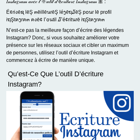
𝐼𝓃𝓈𝓉𝒶𝑔𝓇𝒶𝓂 𝒶𝓋𝑒𝒸 𝓁’🌞𝓊𝓉𝒾𝓁 𝒹’é𝒸𝓇𝒾𝓉𝓊𝓇𝑒 𝐼𝓃𝓈𝓉𝒶𝑔𝓇𝒶𝓂 🎀 :
É¢riงēຊ lēŞ ๓ēillēนrēŞ léງēຖ໓ēŞ p໐นr lē pr໐fil
iຖŞtคງrค๓ คงē¢ l’໐นtil ໓’é¢ritนrē iຖŞtคງrค๓
N’est-ce pas la meilleure façon d’écrire des légendes
Instagram? Donc, si vous souhaitez améliorer votre
présence sur les réseaux sociaux et cibler un maximum
de personnes, utilisez l’outil d’écriture Instagram et
commencez à écrire de manière unique.
Qu’est-Ce Que L’outil D’écriture
Instagram?