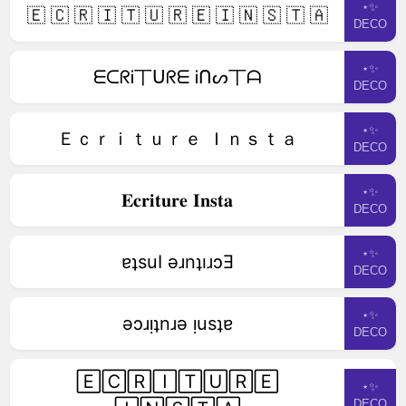
⋆✨
🇪 🇨 🇷 🇮 🇹 🇺 🇷 🇪 🇮 🇳 🇸 🇹 🇦
DECO
⋆✨
ᗴᑕᖇᎥ丅ᑌᖇᗴ Ꭵᑎᔕ丅ᗩ
DECO
⋆✨
Ｅｃｒｉｔｕｒｅ Ｉｎｓｔａ
DECO
⋆✨
𝐄𝐜𝐫𝐢𝐭𝐮𝐫𝐞 𝐈𝐧𝐬𝐭𝐚
DECO
⋆✨
ɐʇsuI ǝɹnʇıɹɔƎ
DECO
⋆✨
ǝɔɹᴉʇnɹǝ ᴉusʇɐ
DECO
🄴🄲🅁🄸🅃🅄🅁🄴
⋆✨
DECO