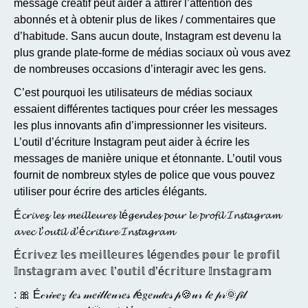
message créatif peut aider à attirer l’attention des
abonnés et à obtenir plus de likes / commentaires que
d’habitude. Sans aucun doute, Instagram est devenu la
plus grande plate-forme de médias sociaux où vous avez
de nombreuses occasions d’interagir avec les gens.
C’est pourquoi les utilisateurs de médias sociaux
essaient différentes tactiques pour créer les messages
les plus innovants afin d’impressionner les visiteurs.
L’outil d’écriture Instagram peut aider à écrire les
messages de manière unique et étonnante. L’outil vous
fournit de nombreux styles de police que vous pouvez
utiliser pour écrire des articles élégants.
É𝓬𝓻𝓲𝓿𝓮𝔃 𝓵𝓮𝓼 𝓶𝓮𝓲𝓵𝓵𝓮𝓾𝓻𝓮𝓼 𝓵é𝓰𝓮𝓷𝓭𝓮𝓼 𝓹𝓸𝓾𝓻 𝓵𝓮 𝓹𝓻𝓸𝓯𝓲𝓵 𝓘𝓷𝓼𝓽𝓪𝓰𝓻𝓪𝓶
𝓪𝓿𝓮𝓬 𝓵’𝓸𝓾𝓽𝓲𝓵 𝓭’é𝓬𝓻𝓲𝓽𝓾𝓻𝓮 𝓘𝓷𝓼𝓽𝓪𝓰𝓻𝓪𝓶
É𝕔𝕣𝕚𝕧𝕖𝕫 𝕝𝕖𝕤 𝕞𝕖𝕚𝕝𝕝𝕖𝕦𝕣𝕖𝕤 𝕝é𝕘𝕖𝕟𝕕𝕖𝕤 𝕡𝕠𝕦𝕣 𝕝𝕖 𝕡𝕣𝕠𝕗𝕚𝕝
𝕀𝕟𝕤𝕥𝕒𝕘𝕣𝕒𝕞 𝕒𝕧𝕖𝕔 𝕝’𝕠𝕦𝕥𝕚𝕝 𝕕’é𝕔𝕣𝕚𝕥𝕦𝕣𝕖 𝕀𝕟𝕤𝕥𝕒𝕘𝕣𝕒𝕞
: 🎀 É𝒸𝓇𝒾𝓋𝑒𝓏 𝓁𝑒𝓈 𝓂𝑒𝒾𝓁𝓁𝑒𝓊𝓇𝑒𝓈 𝓁é𝑔𝑒𝓃𝒹𝑒𝓈 𝓅🍪𝓊𝓇 𝓁𝑒 𝓅𝓇🌞𝒻𝒾𝓁