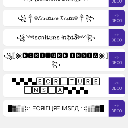
DECO
⋆✨
꧁༒☬𝓔𝓬𝓻𝓲𝓽𝓾𝓻𝓮 𝓘𝓷𝓼𝓽𝓪☬༒꧂
DECO
⋆✨
꧁༺ɛƈʀɨȶʊʀɛ ɨռֆȶǟ༻꧂
DECO
꧁𓊈𒆜🅴🅲🆁🅸🆃🆄🆁🅴 🅸🅽🆂🆃🅰𒆜𓊉
⋆✨
DECO
꧂
▀▄▀▄▀▄🄴🄲🅁🄸🅃🅄🅁🄴
⋆✨
DECO
🄸🄽🅂🅃🄰▀▄▀▄▀▄
⋆✨
█▓▒­░⡷⠂ΞCЯIΓЦЯΞ IИSΓД⠐⢾░▒▓█
DECO