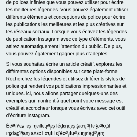
de polices infinies que vous pouvez utiliser pour écrire
les meilleures légendes. Vous pouvez également utiliser
différents éléments et conceptions de police pour écrire
les publications les meilleures et les plus créatives sur
les réseaux sociaux. Lorsque vous écrivez les légendes
de publication Instagram avec ce type d’éléments, vous
attirez automatiquement l’attention du public. De plus,
vous pouvez également gagner plus d’adeptes.
Si vous souhaitez écrire un article créatif, explorez les
différentes options disponibles sur cette plate-forme.
Recherchez les légendes et utilisez différents styles de
police qui rendent vos publications impressionnantes et
uniques. Ici, nous allons partager quelques-uns des
exemples qui montrent à quel point votre message est
créatif et accrocheur lorsque vous écrivez avec cet outil
d’écriture Instagram.
Éƈཞı۷ɛʑ Ɩɛʂ ɱɛıƖƖɛųཞɛʂ Ɩéɠɛŋɖɛʂ ℘ơųཞ Ɩɛ ℘ཞơʄıƖ
ıŋʂɬąɠཞąɱ ą۷ɛƈ Ɩ’ơųɬıƖ ɖ’éƈཞıɬųཞɛ ıŋʂɬąɠཞąɱ