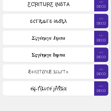
⋆✨
ƸƇⱤƖƬꓴⱤƸ ƖƝⳜƬ𐤠
DECO
⋆✨
𐒢𐒨ⲄᎥᎿ𐒜Ⲅ𐒢 Ꭵ𐒐ᎴᎿλ
DECO
⋆✨
𝜮𝝇𝜸𝒊𝝉𝝁𝜸𝜺 𝜤𝜼𝒔𝝉𝜶
DECO
⋆✨
𝚺𝛓𝛄𝒊𝛕𝛍𝛄𝛆 𝚰𝛈𝒔𝛕𝛂
DECO
⋆✨
ℇ⍧☈⟟⍑⌰☈ℇ ⟟☊⎎⍑⍲
DECO
⋆✨
ᧉ᩠֗ɕִׄ˖᥅݂࣭݂ꪱִ໋ׅ࣪֗ȶׂׅυ᥅ᧉ᩠֗ ݂࣭݂ꪱׅ࣪ꪀִ໋࣪꯱ִָׂ໋֗ȶִׂׂׅαׂׅׅ
DECO