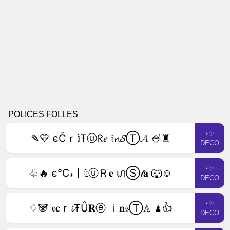
POLICES FOLLES
⋆✨
✎💛 єČｒ𝕚Ŧⓤᖇ𝑒 𝔦𝓷𝓢Ⓣ𝓐 🍧♜
DECO
⋆✨
♧🔥 є℃𝓇丨𝕥ⓤＲ𝐞 ιภⓈ𝓉𝐚 🐺☺
DECO
⋆✨
♢🐼 𝔢𝐜ｒ𝓲ŦǗ𝐑ⓔ ｉ𝐧𝔰Ⓣ𝔸 ♟👍
DECO